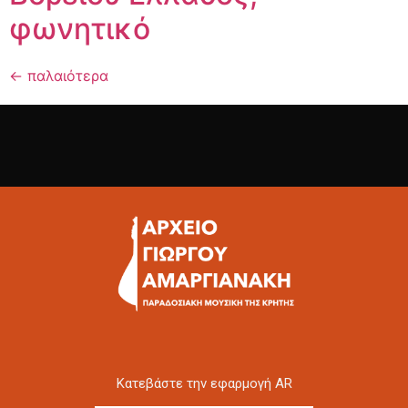
φωνητικό
←
παλαιότερα
Kατεβάστε την εφαρμογή AR