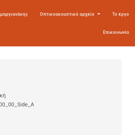
Αμαργιανάκης
Οπτικοακουστικό αρχείο
Το έργο
Επικοινωνία
ική
00_00_Side_A