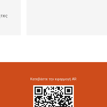
ητες
Kατεβάστε την εφαρμογή AR