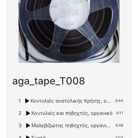
aga_tape_T008
1
Κοντυλιές ανατολικής Κρήτης, οργανικό
6:44
2
Κοντυλιές και πηδηχτός, οργανικό
6:11
3
Μαλεβιζιώτης πηδηχτός, οργανικό
6:48
4
Συρτά
7:04