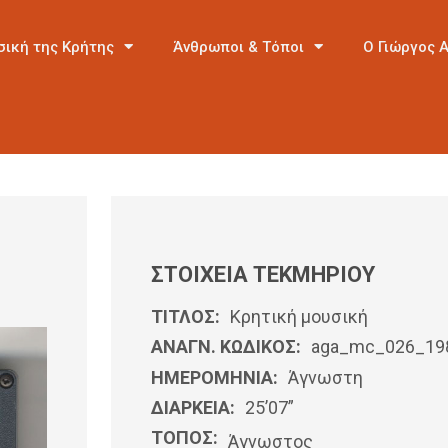
σική της Κρήτης
Άνθρωποι & Τόποι
Ο Γιώργος 
ΣΤΟΙΧΕΙΑ ΤΕΚΜΗΡΙΟΥ
ΤΙΤΛΟΣ:
Κρητική μουσική
ΑΝΑΓΝ. ΚΩΔΙΚΟΣ:
aga_mc_026_19
ΗΜΕΡΟΜΗΝΊΑ:
Άγνωστη
ΔΙΑΡΚΕΙΑ:
25’07”
ΤΟΠΟΣ:
Άγνωστος