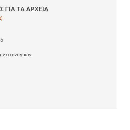
 ΓΙΑ ΤΑ ΑΡΧΕΙΑ
ά)
θό
των στεναγμών