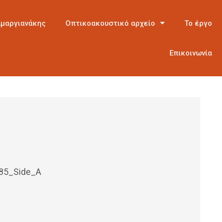
Αμαργιανάκης
Οπτικοακουστικό αρχείο
Το έργο
Επικοινωνία
85_Side_A