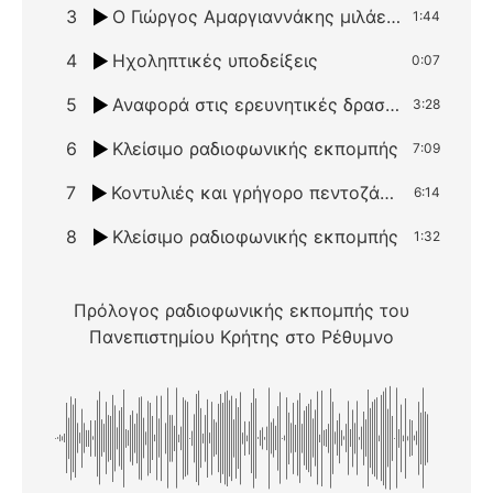
3
Ο Γιώργος Αμαργιαννάκης μιλάει για το διδακτικό / εκπαιδευτικό έργο του Κώστα Μουντάκη
1:44
4
Ηχοληπτικές υποδείξεις
0:07
5
Αναφορά στις ερευνητικές δραστηριότητες του τομέα μουσικολογίας του πανεπιστημίου Κρήτης
3:28
6
Κλείσιμο ραδιοφωνικής εκπομπής
7:09
7
Κοντυλιές και γρήγορο πεντοζάλι / Πάνω στ’ αφρίδι του γιαλού
6:14
8
Κλείσιμο ραδιοφωνικής εκπομπής
1:32
Πρόλογος ραδιοφωνικής εκπομπής του
Πανεπιστημίου Κρήτης στο Ρέθυμνο