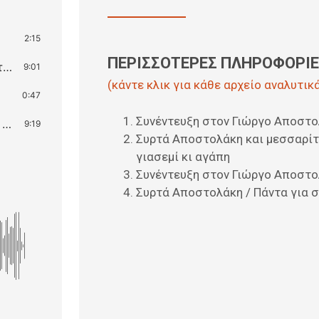
2:15
ΠΕΡΙΣΣΟΤΕΡΕΣ ΠΛΗΡΟΦΟΡΙΕΣ
Συρτά Αποστολάκη και μεσσαρίτικες κοντυλιές / Τον ίδιο χρόνο εφύτεψα και γιασεμί κι αγάπη
9:01
(κάντε κλικ για κάθε αρχείο αναλυτικ
0:47
Συνέντευξη στον Γιώργο Αποστ
Συρτά Αποστολάκη / Πάντα για σένα εγώ πονώ πάντα για σένα κλαίω
9:19
Συρτά Αποστολάκη και μεσσαρίτι
γιασεμί κι αγάπη
Συνέντευξη στον Γιώργο Αποστ
Συρτά Αποστολάκη / Πάντα για 