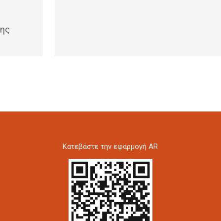
κης
Kατεβάστε την εφαρμογή AR