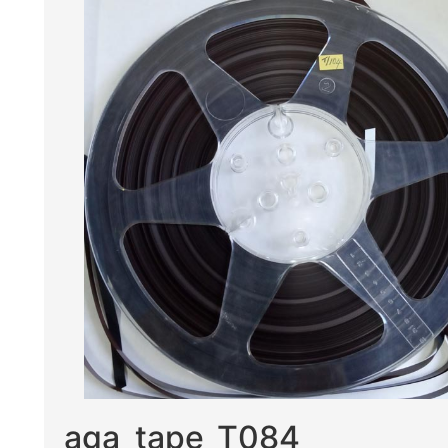
aga_tape_T084