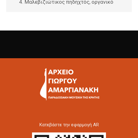
Μαλεβιζιώτικος πηδηχτός, οργανικό
Kατεβάστε την εφαρμογή AR