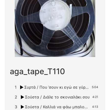
aga_tape_T110
1
Συρτά / Που ’σουν κι εγώ σε γύρευγα
5:04
2
Σούστα / Διάλε το σκονιαλάκι σου
4:21
3
Σούστα / Καλλιά να φάω μπαλοθιά από καλό παιχνιώτη
4:13