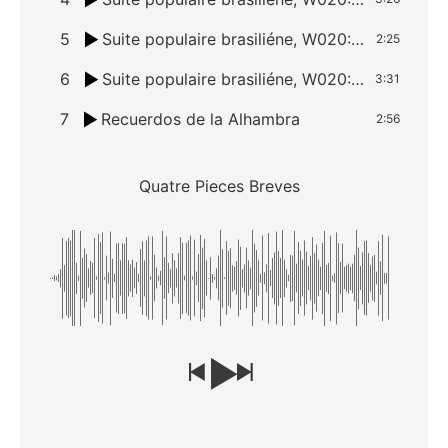
5
Suite populaire brasiliéne, W020: IV Gavotta – Choro
2:25
6
Suite populaire brasiliéne, W020: V. Chorihno
3:31
7
Recuerdos de la Alhambra
2:56
Quatre Pieces Breves