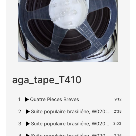
aga_tape_T410
1
Quatre Pieces Breves
9:12
2
Suite populaire brasiliéne, W020: I. Mazurka – Choro
2:38
3
Suite populaire brasiliéne, W020: II. Schottish – Choro
3:03
4
Suite populaire brasiliéne, W020: III. Valsa – Choro
3:26