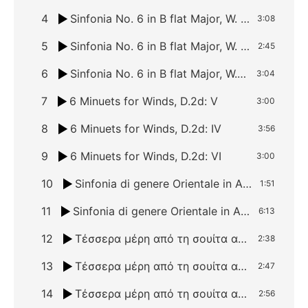
4
Sinfonia No. 6 in B flat Major, W. B12: II. Andante
3:08
5
Sinfonia No. 6 in B flat Major, W. B12: III. Graziozo
2:45
6
Sinfonia No. 6 in B flat Major, W. B12: IV. Allegretto
3:04
7
6 Minuets for Winds, D.2d: V
3:00
8
6 Minuets for Winds, D.2d: IV
3:56
9
6 Minuets for Winds, D.2d: VI
3:00
10
Sinfonia di genere Orientale in A minor / Συμφωνία Νο. 1 “Η Ανατολίτικη” σε λα ελάσσονα
1:51
11
Sinfonia di genere Orientale in A minor / Συμφωνία Νο. 1 “Η Ανατολίτικη” σε λα ελάσσονα (συνέχεια)
6:13
12
Τέσσερα μέρη από τη σουίτα αρ. 1 πάνω σε αρχαίους ελληνικούς ρυθμούς: Ι. Ανάπαιστα
2:38
13
Τέσσερα μέρη από τη σουίτα αρ. 1 πάνω σε αρχαίους ελληνικούς ρυθμούς: ΙΙ. Βακχείον
2:47
14
Τέσσερα μέρη από τη σουίτα αρ. 1 πάνω σε αρχαίους ελληνικούς ρυθμούς: ΙΙΙ. Ποσειδωνία
2:56