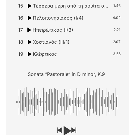
15
Τέσσερα μέρη από τη σουίτα αρ. 1 πάνω σε αρχαίους ελληνικούς ρυθμούς: IV. Επίτριτα
1:46
16
Πελοπονησιακός (Ι/4)
4:02
17
Ηπειρώτικος (Ι/3)
2:21
18
Χοστιανός (ΙΙΙ/1)
2:07
19
Κλέφτικος
3:56
Sonata “Pastorale” in D minor, K.9