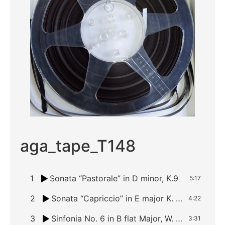
aga_tape_T148
1
Sonata “Pastorale” in D minor, K.9
5:17
2
Sonata “Capriccio” in E major K. 20
4:22
3
Sinfonia No. 6 in B flat Major, W. B12: I. Allegro
3:31