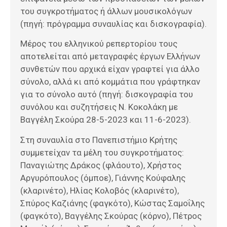
του συγκροτήματος ή άλλων μουσικολόγων
(πηγή: πρόγραμμα συναυλίας και δισκογραφία).
Μέρος του ελληνικού ρεπερτορίου τους
αποτελείται από μεταγραφές έργων Ελλήνων
συνθετών που αρχικά είχαν γραφτεί για άλλο
σύνολο, αλλά κι από κομμάτια που γράφτηκαν
για το σύνολο αυτό (πηγή: δισκογραφία του
συνόλου και συζητήσεις Ν. Κοκολάκη με
Βαγγέλη Σκούρα 28-5-2023 και 11-6-2023).
Στη συναυλία στο Πανεπιστήμιο Κρήτης
συμμετείχαν τα μέλη του συγκροτήματος:
Παναγιώτης Δράκος (φλάουτο), Χρήστος
Αργυρόπουλος (όμποε), Γιάννης Κούφαλης
(κλαρινέτο), Ηλίας Κολοβός (κλαρινέτο),
Σπύρος Καζιάνης (φαγκότο), Κώστας Σαμοΐλης
(φαγκότο), Βαγγέλης Σκούρας (κόρνο), Πέτρος