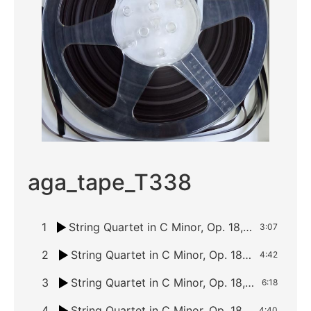
aga_tape_T338
1
String Quartet in C Minor, Op. 18, No. 4: I. Allegro ma non tanto. (απόσπασμα)
3:07
2
String Quartet in C Minor, Op. 18, No. 4: I. Allegro ma non tanto.
4:42
3
String Quartet in C Minor, Op. 18, No. 4: II. Andante scherzoso, quasi allegretto.
6:18
4
String Quartet in C Minor, Op. 18, No. 4: III. Menuetto. Allegretto.
4:40