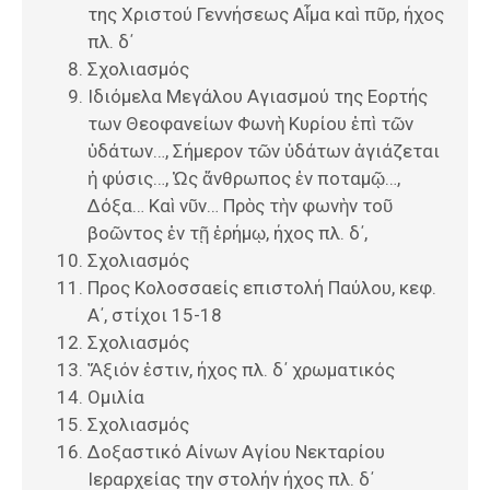
της Χριστού Γεννήσεως Αἷμα καὶ πῦρ, ήχος
πλ. δ΄
Σχολιασμός
Ιδιόμελα Μεγάλου Αγιασμού της Εορτής
των Θεοφανείων Φωνὴ Κυρίου ἐπὶ τῶν
ὑδάτων…, Σήμερον τῶν ὑδάτων ἁγιάζεται
ἡ φύσις…, Ὡς ἄνθρωπος ἐν ποταμῷ…,
Δόξα… Καὶ νῦν… Πρὸς τὴν φωνὴν τοῦ
βοῶντος ἐν τῇ ἐρήμῳ, ήχος πλ. δ΄,
Σχολιασμός
Προς Κολοσσαείς επιστολή Παύλου, κεφ.
Α΄, στίχοι 15-18
Σχολιασμός
Ἄξιόν ἐστιν, ήχος πλ. δ΄ χρωματικός
Ομιλία
Σχολιασμός
Δοξαστικό Αίνων Αγίου Νεκταρίου
Ιεραρχείας την στολήν ήχος πλ. δ΄