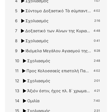
4
Σχολιασμός
1:07
5
Σύντομο Δοξαστικό Τὰ σύμπαντα σήμερον, χαρᾶς πληροῦνται, ήχος β΄ και το Ιδιόμελο Δόξα ἐν ὑψίστοις θεῷ καὶ ἐπὶ γῆς εἰρήνη, ήχος πλ. β΄
4:02
6
Σχολιασμός
2:16
7
Δοξαστικό των Αίνων της Κυριακής μετά της Χριστού Γεννήσεως Αἷμα καὶ πῦρ, ήχος πλ. δ΄
4:48
8
Σχολιασμός
0:41
9
Ιδιόμελα Μεγάλου Αγιασμού της Εορτής των Θεοφανείων Φωνὴ Κυρίου ἐπὶ τῶν ὑδάτων…, Σήμερον τῶν ὑδάτων ἁγιάζεται ἡ φύσις…, Ὡς ἄνθρωπος ἐν ποταμῷ…, Δόξα… Καὶ νῦν… Πρὸς τὴν φωνὴν τοῦ βοῶντος ἐν τῇ ἐρήμῳ, ήχος πλ. δ΄,
6:28
10
Σχολιασμός
2:48
11
Προς Κολοσσαείς επιστολή Παύλου, κεφ. Α΄, στίχοι 15-18
4:02
12
Σχολιασμός
2:01
13
Ἄξιόν ἐστιν, ήχος πλ. δ΄ χρωματικός
4:21
14
Ομιλία
7:40
15
Σχολιασμός
2:31