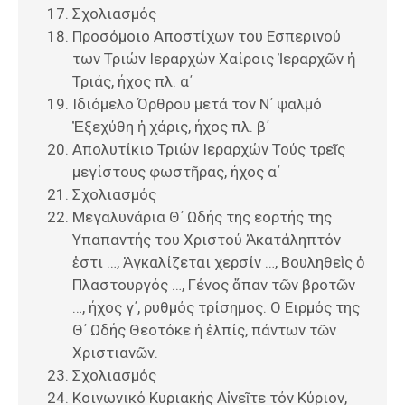
Σχολιασμός
Προσόμοιο Αποστίχων του Εσπερινού
των Τριών Ιεραρχών Χαίροις Ἱεραρχῶν ἡ
Τριάς, ήχος πλ. α΄
Ιδιόμελο Όρθρου μετά τον Ν΄ ψαλμό
Ἐξεχύθη ἡ χάρις, ήχος πλ. β΄
Απολυτίκιο Τριών Ιεραρχών Τούς τρεῖς
μεγίστους φωστῆρας, ήχος α΄
Σχολιασμός
Μεγαλυνάρια Θ΄ Ωδής της εορτής της
Υπαπαντής του Χριστού Ἀκατάληπτόν
ἐστι …, Ἀγκαλίζεται χερσίν …, Βουληθεὶς ὁ
Πλαστουργός …, Γένος ἅπαν τῶν βροτῶν
…, ήχος γ΄, ρυθμός τρίσημος. Ο Ειρμός της
Θ΄ Ωδής Θεοτόκε ἡ ἐλπίς, πάντων τῶν
Χριστιανῶν.
Σχολιασμός
Κοινωνικό Κυριακής Αἰνεῖτε τόν Κύριον,