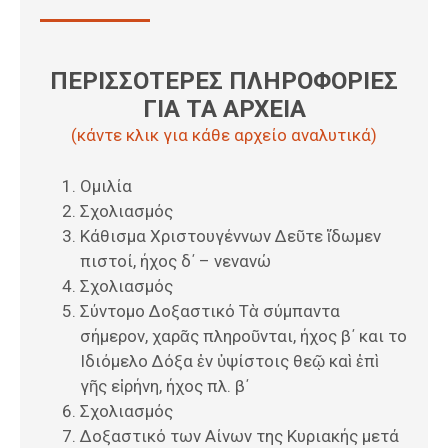
ΠΕΡΙΣΣΟΤΕΡΕΣ ΠΛΗΡΟΦΟΡΙΕΣ
ΓΙΑ ΤΑ ΑΡΧΕΙΑ
(κάντε κλικ για κάθε αρχείο αναλυτικά)
Ομιλία
Σχολιασμός
Κάθισμα Χριστουγέννων Δεῦτε ἴδωμεν
πιστοί, ήχος δ΄ – νενανώ
Σχολιασμός
Σύντομο Δοξαστικό Τὰ σύμπαντα
σήμερον, χαρᾶς πληροῦνται, ήχος β΄ και το
Ιδιόμελο Δόξα ἐν ὑψίστοις θεῷ καὶ ἐπὶ
γῆς εἰρήνη, ήχος πλ. β΄
Σχολιασμός
Δοξαστικό των Αίνων της Κυριακής μετά