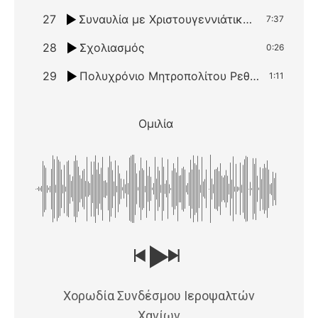
27
Συναυλία με Χριστουγεννιάτικους ύμνους και συνθέσεις ψαλτών/δασκάλων που πέρασαν από τα Χανιά
7:37
28
Σχολιασμός
0:26
29
Πολυχρόνιο Μητροπολίτου Ρεθύμνης και Αυλοποτάμου κου Θεοδώρου
1:11
Ομιλία
Χορωδία Συνδέσμου Ιεροψαλτών
Χανίων