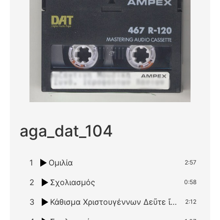
aga_dat_104
1
Ομιλία
2:57
2
Σχολιασμός
0:58
3
Κάθισμα Χριστουγέννων Δεῦτε ἴδωμεν πιστοί, ήχος δ΄ – νενανώ
2:12