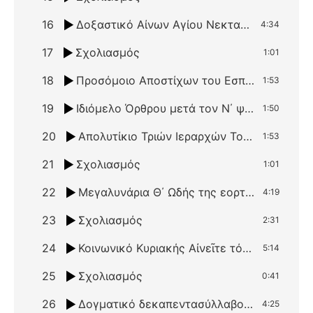
16
Δοξαστικό Αίνων Αγίου Νεκταρίου Ιεραρχείας την στολήν ήχος πλ. δ΄
4:34
17
Σχολιασμός
1:01
18
Προσόμοιο Αποστίχων του Εσπερινού των Τριών Ιεραρχών Χαίροις Ἱεραρχῶν ἡ Τριάς, ήχος πλ. α΄
1:53
19
Ιδιόμελο Όρθρου μετά τον Ν΄ ψαλμό Ἐξεχύθη ἡ χάρις, ήχος πλ. β΄
1:50
20
Απολυτίκιο Τριών Ιεραρχών Τούς τρεῖς μεγίστους φωστῆρας, ήχος α΄
1:53
21
Σχολιασμός
1:01
22
Μεγαλυνάρια Θ΄ Ωδής της εορτής της Υπαπαντής του Χριστού Ἀκατάληπτόν ἐστι …, Ἀγκαλίζεται χερσίν …, Βουληθεὶς ὁ Πλαστουργός …, Γένος ἅπαν τῶν βροτῶν …, ήχος γ΄, ρυθμός τρίσημος. Ο Ειρμός της Θ΄ Ωδής Θεοτόκε ἡ ἐλπίς, πάντων τῶν Χριστιανῶν.
4:19
23
Σχολιασμός
2:31
24
Κοινωνικό Κυριακής Αἰνεῖτε τόν Κύριον, ήχος α΄
5:14
25
Σχολιασμός
0:41
26
Δογματικό δεκαπεντασύλλαβο θεοτοκίο της εορτής των Χριστουγέννων Τήν πύλην, κόρη, τῆς Ἐδέμ έκλεισεν ἡ προμήτωρ, ήχος α΄
4:25