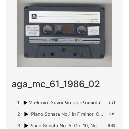
aga_mc_61_1986_02
1
Μαθητική Συναυλία με κλασικά έργα για πιάνο
8:21
2
“Piano Sonata No.1 in F minor, Op. 2, I. Allegro – L. van Beethoven, Waltz Op. 64, No. 2 in C sharp minor – F. Chopin “
8:19
3
Piano Sonata No. 5, Op. 10, No. 1 in C minor
6:49