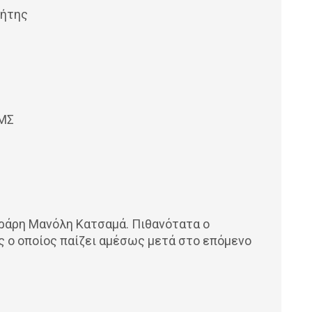
ρήτης
ΙΜΣ
ράρη Μανόλη Κατσαμά. Πιθανότατα ο
ς ο οποίος παίζει αμέσως μετά στο επόμενο