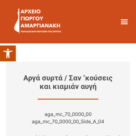
Ανοίξτε τη γραμμή εργαλείων
Αργά συρτά / Σαν ’κούσεις
και κιαμιάν αυγή
aga_mc_70_0000_00
aga_mc_70_0000_00_Side_A_04