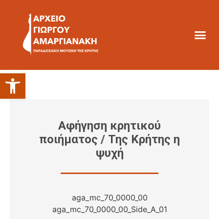
Ανοίξτε τη γραμμή εργαλείων
Αφήγηση κρητικού
ποιήματος / Της Κρήτης η
ψυχή
aga_mc_70_0000_00
aga_mc_70_0000_00_Side_A_01