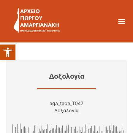
Ανοίξτε τη γραμμή εργαλείων
Δοξολογία
aga_tape_T047
Δοξολογία