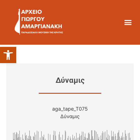
Ανοίξτε τη γραμμή εργαλείων
Δύναμις
aga_tape_T075
Δύναμις