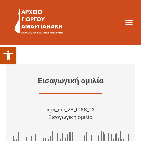
Ανοίξτε τη γραμμή εργαλείων
Εισαγωγική ομιλία
aga_mc_28_1986_02
Εισαγωγική ομιλία