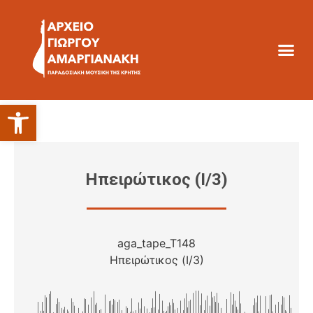
Ανοίξτε τη γραμμή εργαλείων
Ηπειρώτικος (Ι/3)
aga_tape_T148
Ηπειρώτικος (Ι/3)