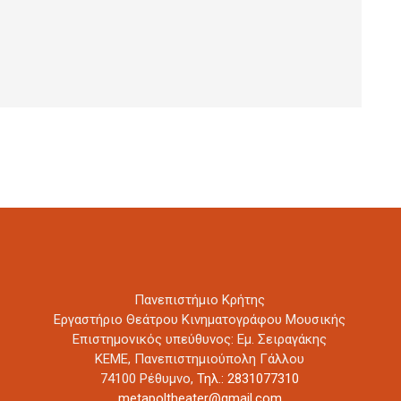
Πανεπιστήμιο Κρήτης
Εργαστήριο Θεάτρου Κινηματογράφου Μουσικής
Επιστημονικός υπεύθυνος: Εμ. Σειραγάκης
ΚΕΜΕ, Πανεπιστημιούπολη Γάλλου
74100 Ρέθυμνο,
Τηλ.: 2831077310
metapoltheater@gmail.com