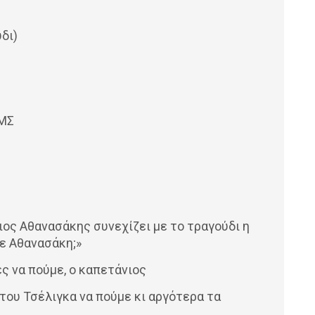
δι)
ΙΜΣ
ριος Αθανασάκης συνεχίζει με το τραγούδι η
ιε Αθανασάκη;»
ες να πούμε, ο καπετάνιος
του Τσέλιγκα να πούμε κι αργότερα τα