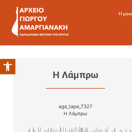
Η μου
Ανοίξτε τη γραμμή εργαλείων
Η Λάμπρω
aga_tape_T327
Η Λάμπρω