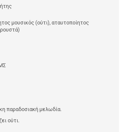
ρήτης
ητος μουσικός (ούτι), αταυτοποίητος
κρουστά)
ΙΜΣ
ικη παραδοσιακή μελωδία.
ει ούτι.