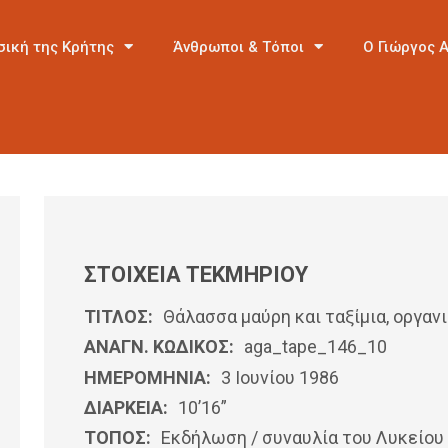
σική της Κρήτης
Άνθρωποι & Τόποι
Ο Γιώργος 
ΣΤΟΙΧΕΙΑ ΤΕΚΜΗΡΙΟΥ
ΤΙΤΛΟΣ:
Θάλασσα μαύρη και ταξίμια, οργαν
ΑΝΑΓΝ. ΚΩΔΙΚΟΣ:
aga_tape_146_10
ΗΜΕΡΟΜΗΝΊΑ:
3 Ιουνίου 1986
ΔΙΑΡΚΕΙΑ:
10’16”
ΤΟΠΟΣ:
Εκδήλωση / συναυλία του Λυκείου 