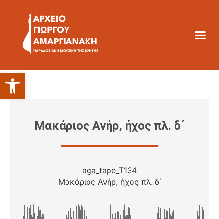
Ανοίξτε τη γραμμή εργαλείων
Μακάριος Ανήρ, ήχος πλ. δ΄
aga_tape_T134
Μακάριος Ανήρ, ήχος πλ. δ΄