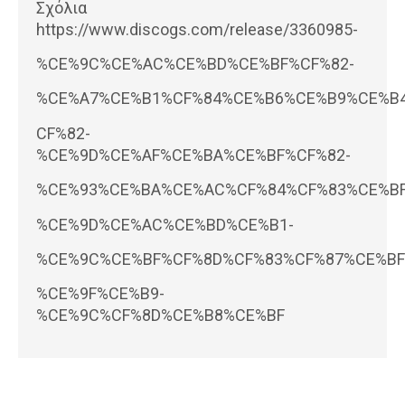
Σχόλια
https://www.discogs.com/release/3360985-
%CE%9C%CE%AC%CE%BD%CE%BF%CF%82-
%CE%A7%CE%B1%CF%84%CE%B6%CE%B9%CE%B
CF%82-
%CE%9D%CE%AF%CE%BA%CE%BF%CF%82-
%CE%93%CE%BA%CE%AC%CF%84%CF%83%CE%BF
%CE%9D%CE%AC%CE%BD%CE%B1-
%CE%9C%CE%BF%CF%8D%CF%83%CF%87%CE%BF
%CE%9F%CE%B9-
%CE%9C%CF%8D%CE%B8%CE%BF