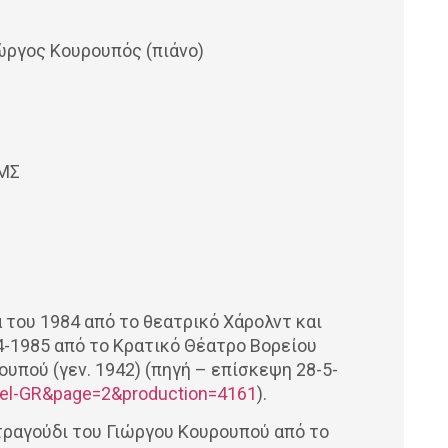
ώργος Κουρουπός (πιάνο)
ΙΜΣ
 του 1984 από το θεατρικό Χάρολντ και
4-1985 από το Κρατικό Θέατρο Βορείου
υπού (γεν. 1942) (πηγή – επίσκεψη 28-5-
g=el-GR&page=2&production=4161
).
 τραγούδι του Γιώργου Κουρουπού από το