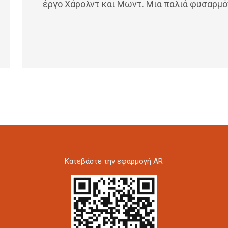
έργο Χάρολντ και Μωντ. Μια παλιά φυσαρμό
Kατεβάστε την εφαρμογή AR