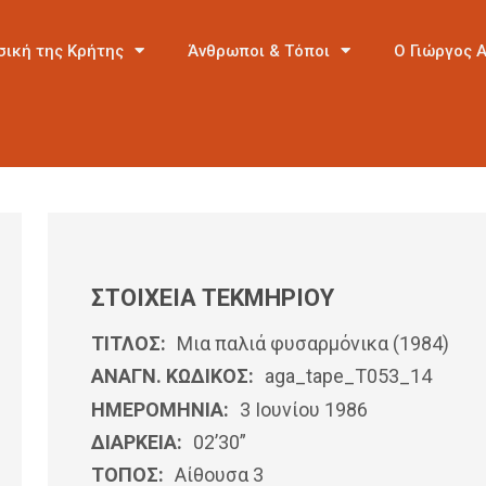
σική της Κρήτης
Άνθρωποι & Τόποι
Ο Γιώργος 
ΣΤΟΙΧΕΙΑ ΤΕΚΜΗΡΙΟΥ
ΤΙΤΛΟΣ:
Μια παλιά φυσαρμόνικα (1984)
ΑΝΑΓΝ. ΚΩΔΙΚΟΣ:
aga_tape_T053_14
ΗΜΕΡΟΜΗΝΊΑ:
3 Ιουνίου 1986
ΔΙΑΡΚΕΙΑ:
02’30”
ΤΟΠΟΣ:
Αίθουσα 3