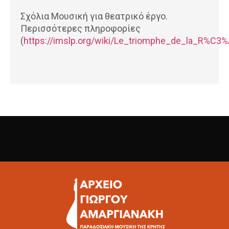
Σχόλια Μουσική για θεατρικό έργο.
Περισσότερες πληροφορίες
(
https://imslp.org/wiki/Le_triomphe_de_la_R%C