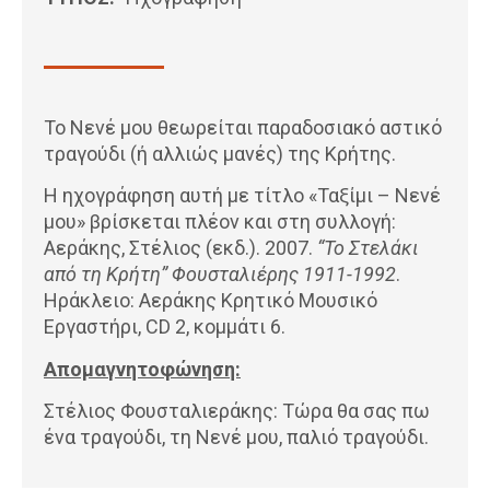
Το Νενέ μου θεωρείται παραδοσιακό αστικό
τραγούδι (ή αλλιώς μανές) της Κρήτης.
Η ηχογράφηση αυτή με τίτλο «Ταξίμι – Νενέ
μου» βρίσκεται πλέον και στη συλλογή:
Αεράκης, Στέλιος (εκδ.). 2007.
“Το Στελάκι
από τη Κρήτη” Φουσταλιέρης 1911-1992
.
Ηράκλειο: Αεράκης Κρητικό Μουσικό
Εργαστήρι, CD 2, κομμάτι 6.
Απομαγνητοφώνηση:
Στέλιος Φουσταλιεράκης: Τώρα θα σας πω
ένα τραγούδι, τη Νενέ μου, παλιό τραγούδι.