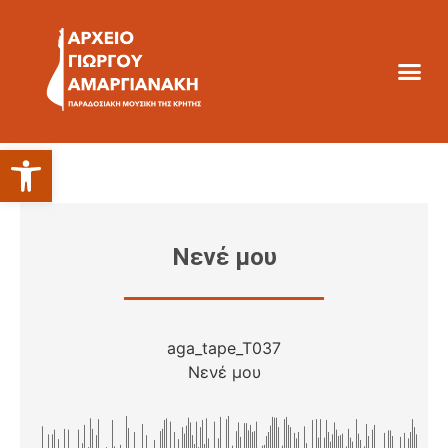
Ανοίξτε τη γραμμή εργαλείων
Νενέ μου
aga_tape_T037
Νενέ μου