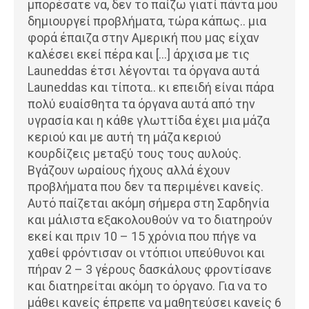
μπορέσατε να, δεν το παίζω γιατί πάντα μου
δημιουργεί προβλήματα, τώρα κάπως.. μια
φορά έπαιζα στην Αμερική που μας είχαν
καλέσει εκεί πέρα και […] άρχισα με τις
Launeddas έτσι λέγονται τα όργανα αυτά
Launeddas και τίποτα.. κι επειδή είναι πάρα
πολύ ευαίσθητα τα όργανα αυτά από την
υγρασία και η κάθε γλωττίδα έχει μια μάζα
κεριού και με αυτή τη μάζα κεριού
κουρδίζεις μεταξύ τους τους αυλούς.
Βγάζουν ωραίους ήχους αλλά έχουν
προβλήματα που δεν τα περιμένει κανείς.
Αυτό παίζεται ακόμη σήμερα στη Σαρδηνία
και μάλιστα εξακολουθούν να το διατηρούν
εκεί και πριν 10 – 15 χρόνια που πήγε να
χαθεί φρόντισαν οι ντόπιοι υπεύθυνοι και
πήραν 2 – 3 γέρους δασκάλους φροντίσανε
και διατηρείται ακόμη το όργανο. Για να το
μάθει κανείς έπρεπε να μαθητεύσει κανείς 6