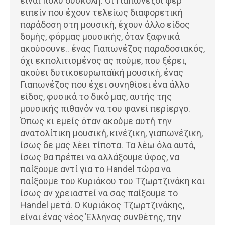
είναι πολύ δύσκολη. Οι Γιαπωνέζοι φέρ’
ειπείν που έχουν τελείως διαφορετική
παράδοση στη μουσική, έχουν άλλο είδος
δομής, φόρμας μουσικής, όταν ξαφνικά
ακούσουνε.. ένας Γιαπωνέζος παραδοσιακός,
όχι εκπολιτισμένος ας πούμε, που ξέρει,
ακούει δυτικοευρωπαϊκή μουσική, ένας
Γιαπωνέζος που έχει συνηθίσει ένα άλλο
είδος, φυσικά το δικό μας, αυτής της
μουσικής πιθανόν να του φανεί περίεργο.
Όπως κι εμείς όταν ακούμε αυτή την
ανατολίτικη μουσική, κινέζικη, γιαπωνέζικη,
ίσως δε μας λέει τίποτα. Τα λέω όλα αυτά,
ίσως θα πρέπει να αλλάξουμε ύφος, να
παίξουμε αντί για το Handel τώρα να
παίξουμε του Κυριάκου του Τζωρτζινάκη και
ίσως αν χρειαστεί να σας παίξουμε το
Handel μετά. Ο Κυριάκος Τζωρτζινάκης,
είναι ένας νέος Έλληνας συνθέτης, την