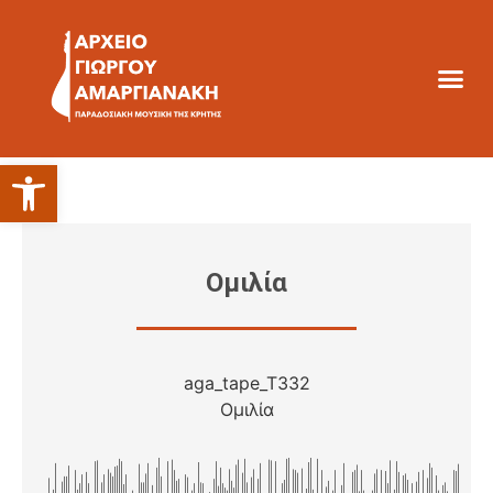
Ανοίξτε τη γραμμή εργαλείων
Ομιλία
aga_tape_T332
Ομιλία