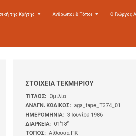
σική της Κρήτης
Άνθρωποι & Τόποι
Ο Γιώργος 
ΣΤΟΙΧΕΙΑ ΤΕΚΜΗΡΙΟΥ
ΤΙΤΛΟΣ:
Ομιλία
ΑΝΑΓΝ. ΚΩΔΙΚΟΣ:
aga_tape_T374_01
ΗΜΕΡΟΜΗΝΊΑ:
3 Ιουνίου 1986
ΔΙΑΡΚΕΙΑ:
01’18”
ΤΟΠΟΣ:
Αίθουσα ΠΚ