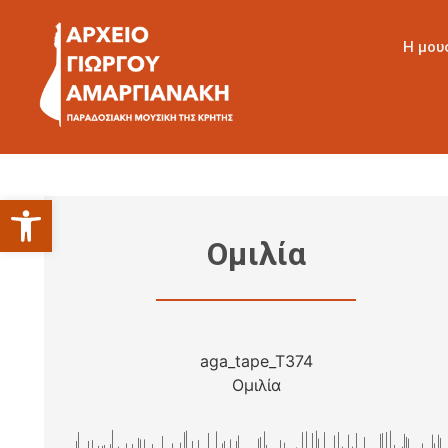
Η μου
Ανοίξτε τη γραμμή εργαλείων
Ομιλία
aga_tape_T374
Ομιλία