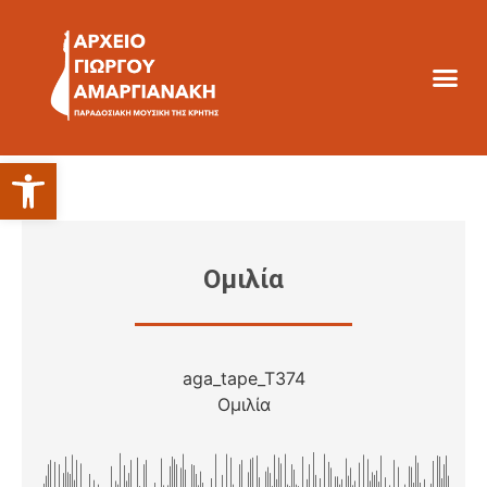
Ανοίξτε τη γραμμή εργαλείων
Ομιλία
aga_tape_T374
Ομιλία