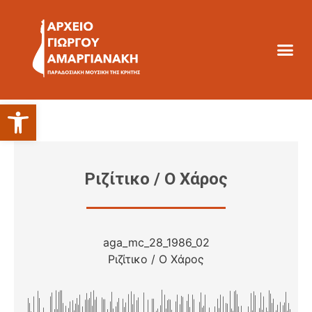
Ανοίξτε τη γραμμή εργαλείων
Ριζίτικο / Ο Χάρος
aga_mc_28_1986_02
Ριζίτικο / Ο Χάρος