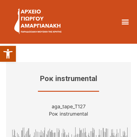
Ανοίξτε τη γραμμή εργαλείων
Ροκ instrumental
aga_tape_T127
Ροκ instrumental