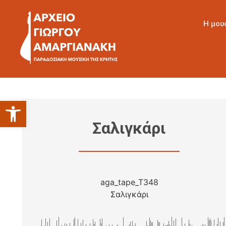
Η μου
Ανοίξτε τη γραμμή εργαλείων
Σαλιγκάρι
aga_tape_T348
Σαλιγκάρι