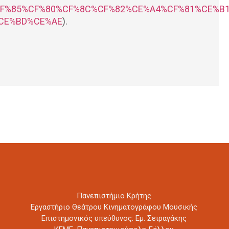
F%85%CF%80%CF%8C%CF%82%CE%A4%CF%81%CE%B
CE%BD%CE%AE
).
Πανεπιστήμιο Κρήτης
Εργαστήριο Θεάτρου Κινηματογράφου Μουσικής
Επιστημονικός υπεύθυνος: Εμ. Σειραγάκης