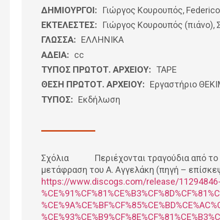
ΔΗΜΙΟΥΡΓΟΙ:
Γιώργος Κουρουπός, Federico
ΕΚΤΕΛΕΣΤΕΣ:
Γιώργος Κουρουπός (πιάνο), 
ΓΛΩΣΣΑ:
ΕΛΛΗΝΙΚΆ
ΑΔΕΙΑ:
cc
ΤΥΠΟΣ ΠΡΩΤΟΤ. ΑΡΧΕΙΟΥ:
ΤΑΡΕ
ΘΕΣΗ ΠΡΩΤΟΤ. ΑΡΧΕΙΟΥ:
Εργαστήριο ΘΕΚ
ΤΥΠΟΣ:
Εκδήλωση
Σχόλια Περιέχονται τραγούδια από το δίσ
μετάφραση του Α. Αγγελάκη (πηγή – επίσκε
https://www.discogs.com/release/11294846
%CE%91%CF%81%CE%B3%CF%8D%CF%81%C
%CE%9A%CE%BF%CF%85%CE%BD%CE%AC%C
%CE%93%CE%B9%CF%8E%CF%81%CE%B3%C