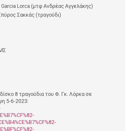
 Garcia Lorca (μτφ Ανδρέας Αγγελάκης)
Σπύρος Σακκάς (τραγούδι)
ΙΜΣ
κο 8 τραγούδια του Φ. Γκ. Λόρκα σε
ψη 5-6-2023:
-
E%B7%CF%82-
E%B4%CE%B7%CF%82-
E%BF%CF%82-