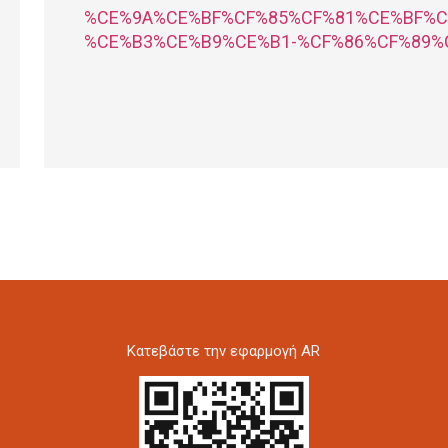
%CE%9A%CE%BF%CF%85%CF%81%CE%BF%C
%CE%B3%CE%B9%CE%B1-%CF%86%CF%89%
Kατεβάστε την εφαρμογή AR