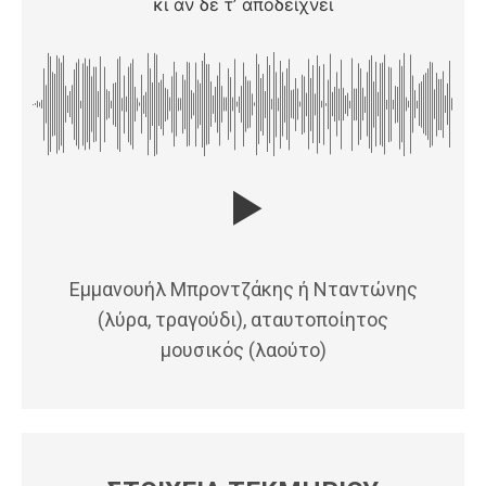
κι αν δε τ’ αποδείχνει
Εμμανουήλ Μπροντζάκης ή Νταντώνης
(λύρα, τραγούδι), αταυτοποίητος
μουσικός (λαούτο)