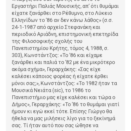
Εργαστήρι Παλιάς Μουσικής, απ’ ότι θυμάμαι
είχατε ξανάρθει στο Ρέθυμνο, στο Λύκειο
Ελληνίδων το ’86 αν δεν κάνω λάθος» (σ.σ.
24-1-1987 από αρχείο Στεφανάκη και
περιοδικό Αριάδνη, επιστημονική επετηρίδα
της Φιλοσοφικής σχολής του
Πανεπιστημίου Κρήτης, τόμος 4, 1988, σ.
303), Κωνστάντζος: «Το ’86 και είχαμε
ξανάρθει και παλιά το ’82 με ένα μικρότερο
ακόμα σχήμα», Γεραρχάκης: «Σας είχε
καλέσει κάποιος φορέας ή είχατε έρθει
μόνοι σας;», Κωνστάντζος: «Το 1982 ήταν τα
Μουσικά Νειάτα (sic), το 1986 το
Πανεπιστήμιο μας είχε καλέσει και τώρα ο
Δήμος», Γεραρχάκης: «Το ’86 το θυμάμαι γιατί
ήμουν κι εγώ εκεί τότε. Επίσης Γιώργο θα
ήθελα να μας μιλήσεις λίγο για το ξεκίνημά
σας. Τί ήταν αυτό που σας ώθησε να