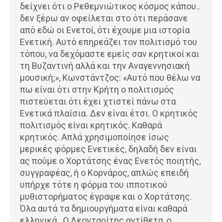
δείχνει ότι ο Ρεθεμνιώτικος κόσμος κάπου..
δεν ξέρω αν οφείλεται στο ότι περάσανε
από εδώ οι Ενετοί, ότι έχουμε μια ιστορία
Ενετική. Αυτό επηρεάζει τον πολιτισμό του
τόπου, να δεχόμαστε εμείς σαν κρητικοί και
τη Βυζαντινή αλλά και την Αναγεννησιακή
μουσική;», Κωνστάντζος: «Αυτό που θέλω να
πω είναι ότι στην Κρήτη ο πολιτισμός
πιστεύεται ότι έχει χτιστεί πάνω στα
Ενετικά πλαίσια. Δεν είναι έτσι. Ο κρητικός
πολιτισμός είναι κρητικός. Καθαρά
κρητικός. Απλά χρησιμοποίησε ίσως
μερικές φόρμες Ενετικές, δηλαδή δεν είναι
ας πούμε ο Χορτάτσης ένας Ενετός ποιητής,
συγγραφέας, ή ο Κορνάρος, απλώς επειδή
υπήρχε τότε η φόρμα του ιπποτικού
μυθιστορήματος έγραψε και ο Χορτάτσης.
Όλα αυτά τα δημιουργήματα είναι καθαρά
ελληνικά. Ο Λεονταρίτης αντίθετα, ο