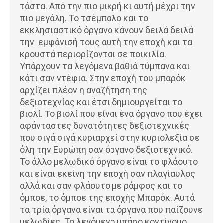
τάστα. Από την πιο μικρή κι αυτή μέχρι την
πιο μεγάλη. Το τσέμπαλο και το
εκκλησιαστικό όργανο κάνουν δειλά δειλά
την εμφάνισή τους αυτή την εποχή και τα
κρουστά περιορίζονται σε ποικιλία.
Υπάρχουν τα λεγόμενα βαθιά τύμπανα και
κάτι σαν ντέφια. Στην εποχή του μπαρόκ
αρχίζει πλέον η αναζήτηση της
δεξιοτεχνίας και έτσι δημιουργείται το
βιολί. Το βιολί που είναι ένα όργανο που έχει
αφάνταστες δυνατότητες δεξιοτεχνικές
που σιγά σιγά κυριαρχεί στην κυριολεξία σε
όλη την Ευρώπη σαν όργανο δεξιοτεχνικό.
Το άλλο μελωδικό όργανο είναι το φλάουτο
και είναι εκείνη την εποχή σαν πλαγίαυλος
αλλά και σαν φλάουτο με ράμφος και το
όμποε, το όμποε της εποχής Μπαρόκ. Αυτά
τα τρία όργανα είναι τα όργανα που παίζουνε
μελωδίες. Το λεγόμενο μπάσο κοντίνουο,