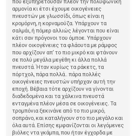
που εξυπηρετούσαν πλέον την πολυφωνική
αρμονία κι έτσι έχουμε οικογένειες
πνευστών με γλωσσίδι, όπως είναι η
κρομόρνη, η κορναμούζα. Υπάρχουν τα
σαλμάι, ή πόμερ αλλιώς λέγονται που είναι
κάτι σαν πρόγονοι του όμποε. Υπάρχουν
πλέον οικογένειες τα φλάουτα με ράμφος
που αρχίζουν απ’ το πιο μικρό και φτάνουν
σε πολύ μεγάλα μεγέθη κι άλλα πολλά
πνευστά. Ήταν κυρίως τα ράκετς, τα
πόρτχολ, πάρα πολλά.. πάρα πολλές
οικογένειες πνευστών υπήρχαν αυτή την
εποχή. Βέβαια τότε αρχίζουν να γίνονται
διαδεδομένα και τα χάλκινα πνευστά
ενταγμένα πλέον μέσα σε οικογένειες. Τα
τρομπόνια ξεκινάνε από το πιο μικρό,
σοπράνο, και καταλήγουν στο πιο μεγάλο και
όλα αυτά. Επίσης εμφανίζονται οι λεγόμενες
βιόλες ντα γκάμπα, που ήταν έγχορδα με