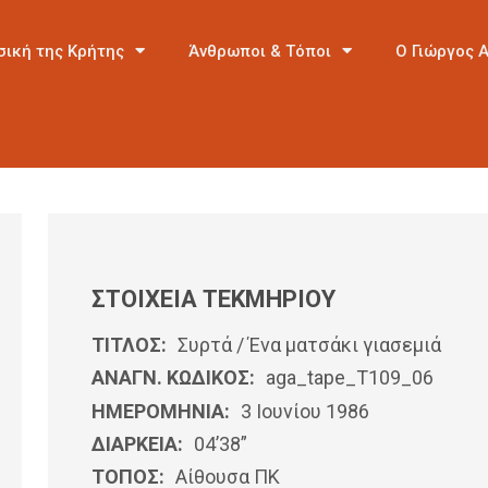
σική της Κρήτης
Άνθρωποι & Τόποι
Ο Γιώργος 
ΣΤΟΙΧΕΙΑ ΤΕΚΜΗΡΙΟΥ
ΤΙΤΛΟΣ:
Συρτά / Ένα ματσάκι γιασεμιά
ΑΝΑΓΝ. ΚΩΔΙΚΟΣ:
aga_tape_T109_06
ΗΜΕΡΟΜΗΝΊΑ:
3 Ιουνίου 1986
ΔΙΑΡΚΕΙΑ:
04’38”
ΤΟΠΟΣ:
Αίθουσα ΠΚ