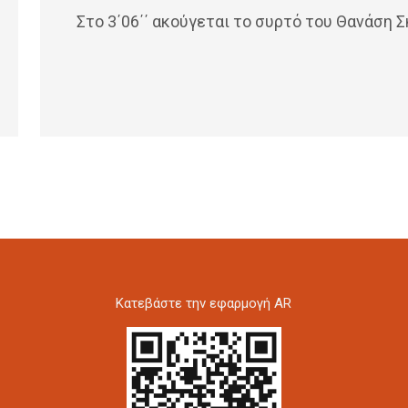
Στο 3΄06΄΄ ακούγεται το συρτό του Θανάση 
Kατεβάστε την εφαρμογή AR