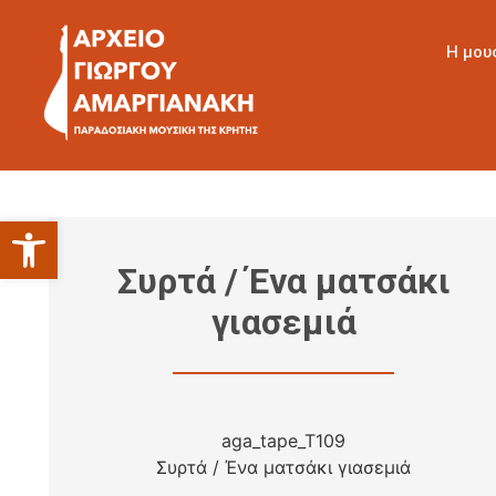
Η μου
Ανοίξτε τη γραμμή εργαλείων
Συρτά / Ένα ματσάκι
γιασεμιά
aga_tape_T109
Συρτά / Ένα ματσάκι γιασεμιά