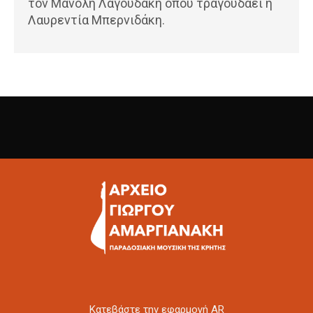
τον Μανόλη Λαγουδάκη όπου τραγουδάει η
Λαυρεντία Μπερνιδάκη.
Kατεβάστε την εφαρμογή AR