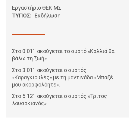
Εργαστήριο ΘΕΚΙΜΣ
ΤΥΠΟΣ:
Εκδήλωση
Στο 0΄01΄΄ ακούγεται το συρτό «Καλλιά θα
βάλω τη ζωή».
Στο 3΄01΄΄ ακούγεται ο συρτός
«Καραγκιουλές» με τη μαντινάδα «Μπαξέ
μου ακορφολόητε».
Στο 5΄12΄΄ ακούγεται ο συρτός «Τρίτος
λουσακιανός».