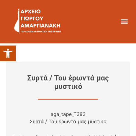
Ανοίξτε τη γραμμή εργαλείων
Συρτά / Του έρωντά μας
μυστικό
aga_tape_T383
Συρτά / Του έρωντά μας μυστικό