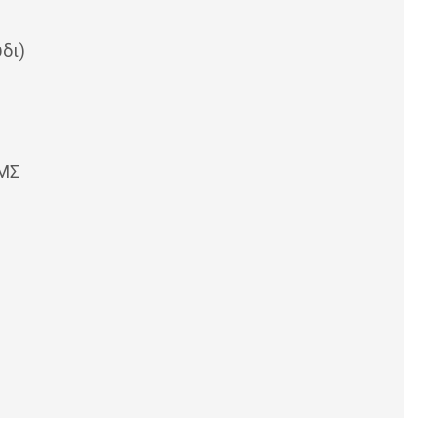
δι)
ΙΜΣ