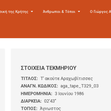
σική της Κρήτης
Άνθρωποι & Τόποι
Ο Γιώργος 
ΣΤΟΙΧΕΙΑ ΤΕΚΜΗΡΙΟΥ
ΤΙΤΛΟΣ:
Τ’ ακούτε Αραχωβίτισσες
ΑΝΑΓΝ. ΚΩΔΙΚΟΣ:
aga_tape_T329_03
ΗΜΕΡΟΜΗΝΊΑ:
3 Ιουνίου 1986
ΔΙΑΡΚΕΙΑ:
02’43”
ΤΟΠΟΣ:
Άγνωστος