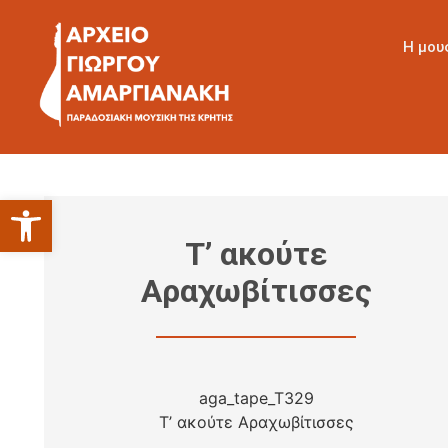
Η μου
Ανοίξτε τη γραμμή εργαλείων
Τ’ ακούτε
Αραχωβίτισσες
aga_tape_T329
Τ’ ακούτε Αραχωβίτισσες