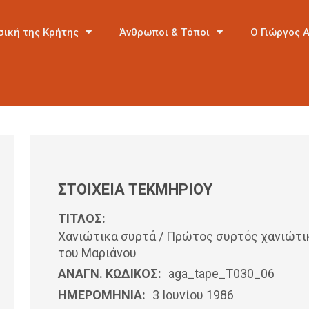
σική της Κρήτης
Άνθρωποι & Τόποι
Ο Γιώργος 
ΣΤΟΙΧΕΙΑ ΤΕΚΜΗΡΙΟΥ
ΤΙΤΛΟΣ:
Χανιώτικα συρτά / Πρώτος συρτός χανιώτικο
του Μαριάνου
ΑΝΑΓΝ. ΚΩΔΙΚΟΣ:
aga_tape_T030_06
ΗΜΕΡΟΜΗΝΊΑ:
3 Ιουνίου 1986