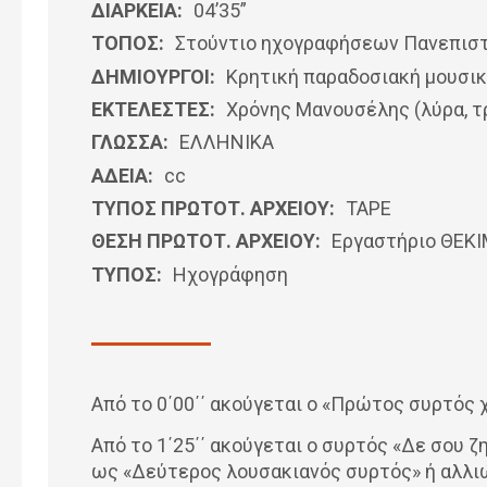
ΔΙΑΡΚΕΙΑ:
04’35”
ΤΟΠΟΣ:
Στούντιο ηχογραφήσεων Πανεπιστ
ΔΗΜΙΟΥΡΓΟΙ:
Κρητική παραδοσιακή μουσι
ΕΚΤΕΛΕΣΤΕΣ:
Χρόνης Μανουσέλης (λύρα, τ
ΓΛΩΣΣΑ:
ΕΛΛΗΝΙΚΆ
ΑΔΕΙΑ:
cc
ΤΥΠΟΣ ΠΡΩΤΟΤ. ΑΡΧΕΙΟΥ:
ΤΑΡΕ
ΘΕΣΗ ΠΡΩΤΟΤ. ΑΡΧΕΙΟΥ:
Εργαστήριο ΘΕΚ
ΤΥΠΟΣ:
Ηχογράφηση
Από το 0΄00΄΄ ακούγεται ο «Πρώτος συρτός 
Από το 1΄25΄΄ ακούγεται ο συρτός «Δε σου ζ
ως «Δεύτερος λουσακιανός συρτός» ή αλλι