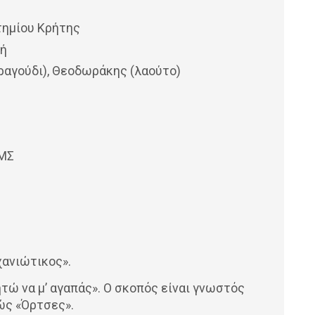
ημίου Κρήτης
κή
ραγούδι), Θεοδωράκης (λαούτο)
ΙΜΣ
χανιώτικος».
ητώ να μ’ αγαπάς». Ο σκοπός είναι γνωστός
ώς «Όρτσες».