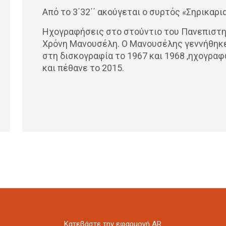
Από το 3΄32΄΄ ακούγεται ο συρτός «Σηρικαρι
Ηχογραφήσεις στο στούντιο του Πανεπιστη
Χρόνη Μανουσέλη. Ο Μανουσέλης γεννήθηκ
στη δισκογραφία το 1967 και 1968 ,ηχογραφ
και πέθανε το 2015.
Kατεβάστε την εφαρμογή AR