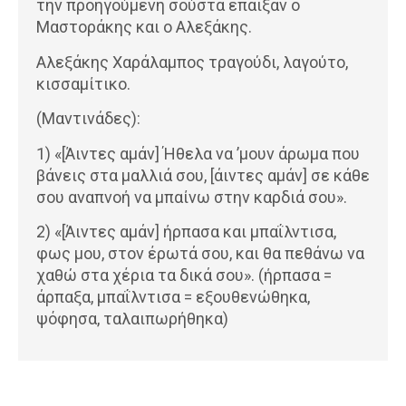
την προηγούμενη σούστα έπαιξαν ο
Μαστοράκης και ο Αλεξάκης.
Αλεξάκης Χαράλαμπος τραγούδι, λαγούτο,
κισσαμίτικο.
(Μαντινάδες):
1) «[Άιντες αμάν] Ήθελα να ’μουν άρωμα που
βάνεις στα μαλλιά σου, [άιντες αμάν] σε κάθε
σου αναπνοή να μπαίνω στην καρδιά σου».
2) «[Άιντες αμάν] ήρπασα και μπαΐλντισα,
φως μου, στον έρωτά σου, και θα πεθάνω να
χαθώ στα χέρια τα δικά σου». (ήρπασα =
άρπαξα, μπαΐλντισα = εξουθενώθηκα,
ψόφησα, ταλαιπωρήθηκα)