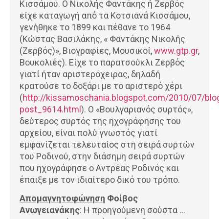
Κισσάμου. Ο Νικολής Φαντάκης ή Ζερβός
είχε καταγωγή από τα Κοτσιανά Κισσάμου,
γενήθηκε το 1899 και πέθανε το 1964
(Κώστας Βασιλάκης, « Φαντάκης Νικολής
(Ζερβός)», Βιογραφίες, Μουσικοί,
www.gtp.gr
,
Βουκολιές). Είχε το παρατσούκλι Ζερβός
γιατί ήταν αριστερόχειρας, δηλαδή
κρατούσε το δοξάρι με το αριστερό χέρι
(
http://kissamoschania.blogspot.com/2010/07/blo
post_9614.html
). Ο «Βουλγαριανός συρτός»,
δεύτερος συρτός της ηχογράφησης του
αρχείου, είναι πολύ γνωστός γιατί
εμφανίζεται τελευταίος στη σειρά συρτών
του Ροδινού, στην διάσημη σειρά συρτών
που ηχογράφησε ο Αντρέας Ροδινός και
έπαιξε με τον ιδιαίτερο δικό του τρόπο.
Απομαγνητοφώνηση
Φοίβος
Ανωγειανάκης
: Η προηγούμενη σούστα …