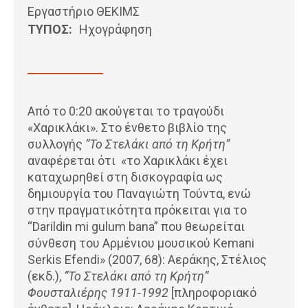
Εργαστήριο ΘΕΚΙΜΣ
ΤΥΠΟΣ:
Ηχογράφηση
Από το 0:20 ακούγεται το τραγούδι
«Χαρικλάκι». Στο ένθετο βιβλίο της
συλλογής
“Το Στελάκι από τη Κρήτη”
αναφέρεται ότι «το Χαρικλάκι έχει
καταχωρηθεί στη δισκογραφία ως
δημιουργία του Παναγιώτη Τούντα, ενώ
στην πραγµατικότητα πρόκειται για το
“Darildin mi gulum bana” που θεωρείται
σύνθεση του Αρµένιου µουσικού Kemani
Serkis Efendi» (2007, 68): Αεράκης, Στέλιος
(εκδ.),
“Το Στελάκι από τη Κρήτη”
Φουσταλιέρης 1911-1992
[πληροφοριακό