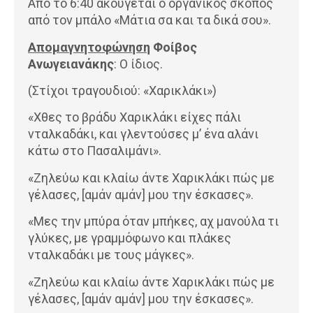
Από το 6:40 ακούγεται ο οργανικός σκοπός
από τον μπάλο «Μάτια σα και τα δικά σου».
Απομαγνητοφώνηση
Φοίβος
Ανωγειανάκης
: Ο ίδιος.
(Στίχοι τραγουδιού: «Χαρικλάκι»)
«Χθες το βράδυ Χαρικλάκι είχες πάλι
νταλκαδάκι, και γλεντούσες μ’ ένα αλάνι
κάτω στο Πασαλιμάνι».
«Ζηλεύω και κλαίω άντε Χαρικλάκι πώς με
γέλασες, [αμάν αμάν] μου την έσκασες».
«Μες την μπύρα όταν μπήκες, αχ μανούλα τι
γλύκες, με γραμμόφωνο και πλάκες
νταλκαδάκι με τους μάγκες».
«Ζηλεύω και κλαίω άντε Χαρικλάκι πώς με
γέλασες, [αμάν αμάν] μου την έσκασες».