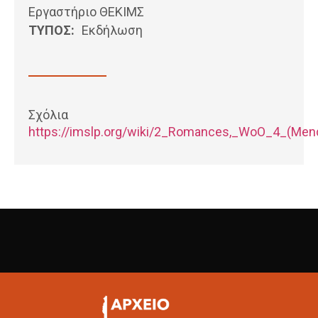
Εργαστήριο ΘΕΚΙΜΣ
ΤΥΠΟΣ:
Εκδήλωση
Σχόλια
https://imslp.org/wiki/2_Romances,_WoO_4_(Mend