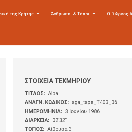
σική της Κρήτης
Άνθρωποι & Τόποι
Ο Γιώργος 
ΣΤΟΙΧΕΙΑ ΤΕΚΜΗΡΙΟΥ
ΤΙΤΛΟΣ:
Alba
ΑΝΑΓΝ. ΚΩΔΙΚΟΣ:
aga_tape_T403_06
ΗΜΕΡΟΜΗΝΊΑ:
3 Ιουνίου 1986
ΔΙΑΡΚΕΙΑ:
02’32”
ΤΟΠΟΣ:
Αίθουσα 3