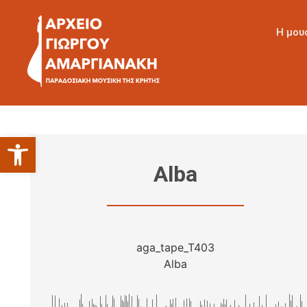
Η μου
Ανοίξτε τη γραμμή εργαλείων
Alba
aga_tape_T403
Alba