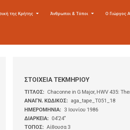
σική της Κρήτης
Άνθρωποι & Τόποι
Ο Γιώργος 
ΣΤΟΙΧΕΙΑ ΤΕΚΜΗΡΙΟΥ
ΤΙΤΛΟΣ:
Chaconne in G Major, HWV 435: The
ΑΝΑΓΝ. ΚΩΔΙΚΟΣ:
aga_tape_T051_18
ΗΜΕΡΟΜΗΝΊΑ:
3 Ιουνίου 1986
ΔΙΑΡΚΕΙΑ:
04’24”
ΤΟΠΟΣ:
Αίθουσα 3