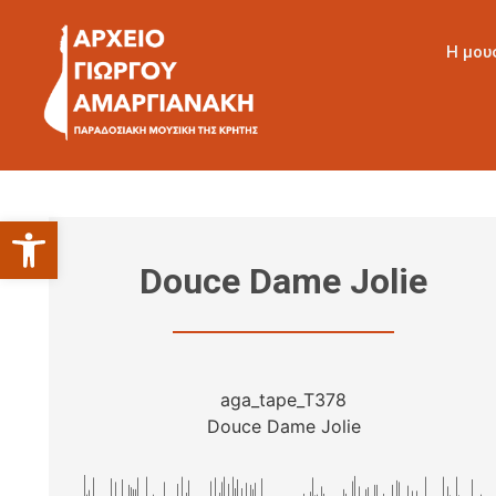
Η μου
Ανοίξτε τη γραμμή εργαλείων
Douce Dame Jolie
aga_tape_T378
Douce Dame Jolie