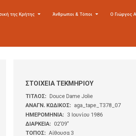
σική της Κρήτης
Άνθρωποι & Τόποι
Ο Γιώργος 
ΣΤΟΙΧΕΙΑ ΤΕΚΜΗΡΙΟΥ
ΤΙΤΛΟΣ:
Douce Dame Jolie
ΑΝΑΓΝ. ΚΩΔΙΚΟΣ:
aga_tape_T378_07
ΗΜΕΡΟΜΗΝΊΑ:
3 Ιουνίου 1986
ΔΙΑΡΚΕΙΑ:
02’09”
ΤΟΠΟΣ:
Αίθουσα 3