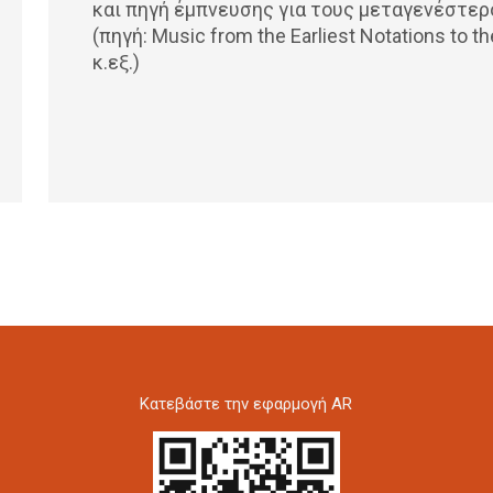
και πηγή έμπνευσης για τους μεταγενέστερ
(πηγή: Music from the Earliest Notations to t
κ.εξ.)
Kατεβάστε την εφαρμογή AR