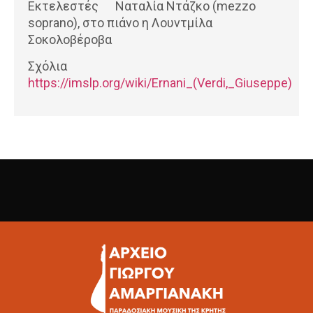
Εκτελεστές Ναταλία Ντάζκο (mezzo
soprano), στο πιάνο η Λουντμίλα
Σοκολοβέροβα
Σχόλια
https://imslp.org/wiki/Ernani_(Verdi,_Giuseppe)